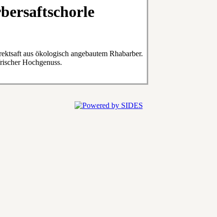
rbersaftschorle
rektsaft aus ökologisch angebautem Rhabarber.
g-frischer Hochgenuss.